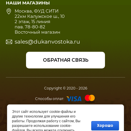
НАШИ МАГАЗИНЫ
Москва, ФУД СИТИ
22км Калужское ш., 10
2 этаж, 15 линия
пав. 78-80-82
Восточный магазин
sales@dukanvostoka.ru
ОБРАТНАЯ СВЯЗЬ
Copyright © 2020 - 2026
Способы оплат:
Мы в соц.сетях:
Этот сайт использует cookie-файлы и
другие технологии для улучшения его
работы. Продолжая работу с сайтом, Вы
Хорошо
разрешаете использование cookie-
Создание,
разработка сайта
файлов. Вы всегда можете отключить