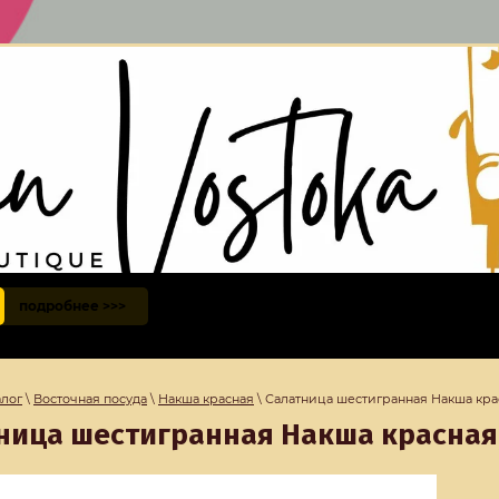
подробнее >>>
алог
\
Восточная посуда
\
Накша красная
\ Салатница шестигранная Накша крас
ница шестигранная Накша красная,