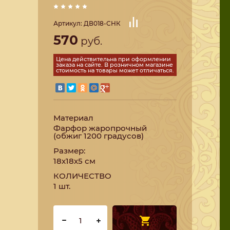
Артикул:
ДВ018-СНК
570
руб.
Цена действительна при оформлении
заказа на сайте. В розничном магазине
стоимость на товары может отличаться.
Материал
Фарфор жаропрочный
(обжиг 1200 градусов)
Размер:
18х18х5 см
КОЛИЧЕСТВО
1 шт.