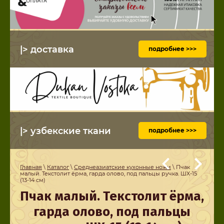
|> доставка
подробнее >>>
|> узбекские ткани
подробнее >>>
Главная
\
Каталог
\
Среднеазиатские кухонные ножи
\ Пчак
малый. Текстолит ёрма, гарда олово, под пальцы ручка. ШХ-15
(13-14 см)
Пчак малый. Текстолит ёрма,
гарда олово, под пальцы