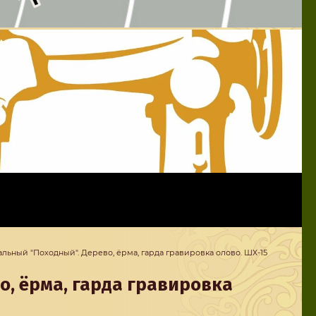
альный "Походный". Дерево, ёрма, гарда гравировка олово. ШХ-15
, ёрма, гарда гравировка