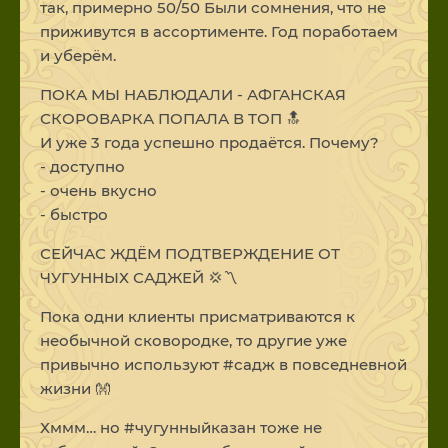
так, примерно 50/50 Были сомнения, что не
приживутся в ассортименте. Год поработаем
и уберём.
ПОКА МЫ НАБЛЮДАЛИ - АФГАНСКАЯ
СКОРОВАРКА ПОПАЛА В ТОП 🔝
И уже 3 года успешно продаётся. Почему?
- доступно
- очень вкусно
- быстро
СЕЙЧАС ЖДЁМ ПОДТВЕРЖДЕНИЕ ОТ
ЧУГУННЫХ САДЖЕЙ 💢〽️
Пока одни клиенты присматриваются к
необычной сковородке, то другие уже
привычно используют #садж в повседневной
жизни 👐
Хммм… но #чугунныйказан тоже не