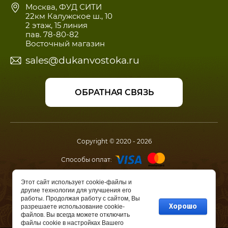
Москва, ФУД СИТИ
22км Калужское ш., 10
2 этаж, 15 линия
пав. 78-80-82
Восточный магазин
sales@dukanvostoka.ru
ОБРАТНАЯ СВЯЗЬ
Copyright © 2020 - 2026
Способы оплат:
Мы в соц.сетях:
Этот сайт использует cookie-файлы и
другие технологии для улучшения его
работы. Продолжая работу с сайтом, Вы
Хорошо
разрешаете использование cookie-
Создание,
разработка сайта
файлов. Вы всегда можете отключить
— студия Мегагрупп.ру.
файлы cookie в настройках Вашего