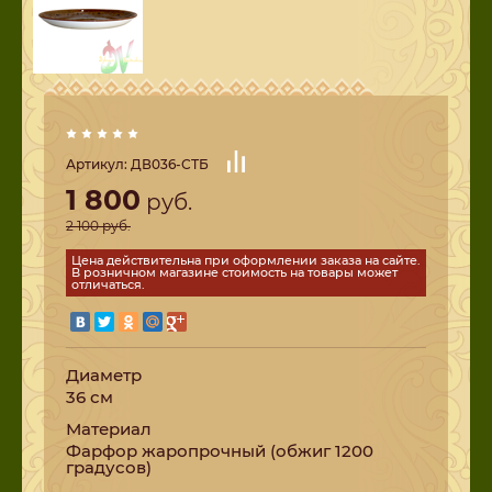
Артикул:
ДВ036-СТБ
1 800
руб.
2 100
руб.
Цена действительна при оформлении заказа на сайте.
В розничном магазине стоимость на товары может
отличаться.
Диаметр
36 см
Материал
Фарфор жаропрочный (обжиг 1200
градусов)