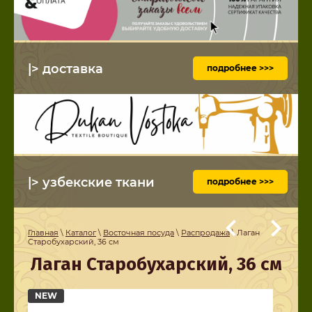
|> доставка
подробнее >>>
|> узбекские ткани
подробнее >>>
Главная
\
Каталог
\
Восточная посуда
\
Распродажа
\ Лаган
Старобухарский, 36 см
Лаган Старобухарский, 36 см
NEW