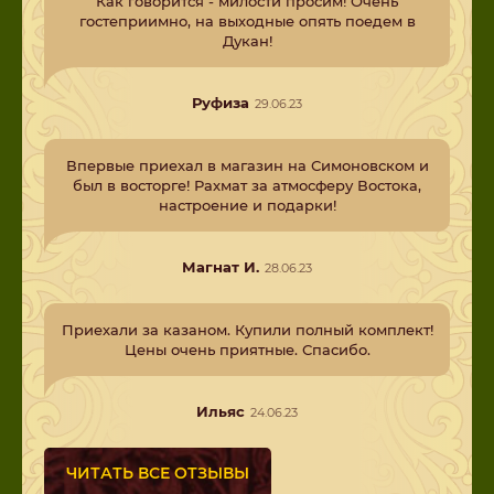
Как говорится - милости просим! Очень
гостеприимно, на выходные опять поедем в
Дукан!
Руфиза
29.06.23
Впервые приехал в магазин на Симоновском и
был в восторге! Рахмат за атмосферу Востока,
настроение и подарки!
Магнат И.
28.06.23
Приехали за казаном. Купили полный комплект!
Цены очень приятные. Спасибо.
Ильяс
24.06.23
ЧИТАТЬ ВСЕ ОТЗЫВЫ