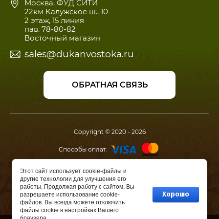
Москва, ФУД СИТИ
22км Калужское ш., 10
2 этаж, 15 линия
пав. 78-80-82
Восточный магазин
sales@dukanvostoka.ru
ОБРАТНАЯ СВЯЗЬ
Copyright © 2020 - 2026
Способы оплат:
Мы в соц.сетях:
Этот сайт использует cookie-файлы и
другие технологии для улучшения его
работы. Продолжая работу с сайтом, Вы
Хорошо
разрешаете использование cookie-
Создание,
разработка сайта
файлов. Вы всегда можете отключить
— студия Мегагрупп.ру.
файлы cookie в настройках Вашего
браузера.