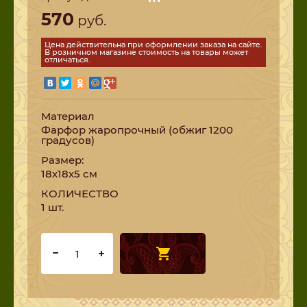
570
руб.
Цена действительна при оформлении заказа на сайте.
В розничном магазине стоимость на товары может
отличаться.
Материал
Фарфор жаропрочный (обжиг 1200
градусов)
Размер:
18х18х5 см
КОЛИЧЕСТВО
1 шт.