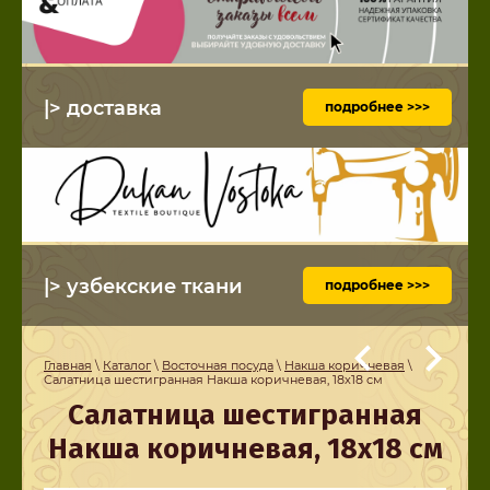
|> доставка
подробнее >>>
|> узбекские ткани
подробнее >>>
Главная
\
Каталог
\
Восточная посуда
\
Накша коричневая
\
Салатница шестигранная Накша коричневая, 18х18 см
Салатница шестигранная
Накша коричневая, 18х18 см