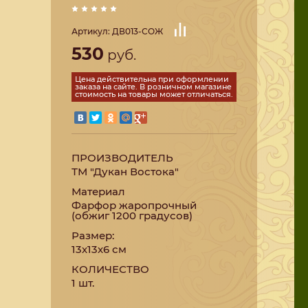
Артикул:
ДВ013-СОЖ
530
руб.
Цена действительна при оформлении
заказа на сайте. В розничном магазине
стоимость на товары может отличаться.
ПРОИЗВОДИТЕЛЬ
ТМ "Дукан Востока"
Материал
Фарфор жаропрочный
(обжиг 1200 градусов)
Размер:
13х13х6 см
КОЛИЧЕСТВО
1 шт.