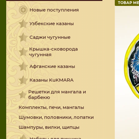
ТОВАР М
Новые поступления
Узбекские казаны
Саджи чугунные
Крышка-сковорода
чугунная
Афганские казаны
Казаны KuKMARA
Решетки для мангала и
барбекю
Комплекты, печи, мангалы
Шумовки, половники, лопатки
Шампуры, вилки, щипцы
Наборы для пикника