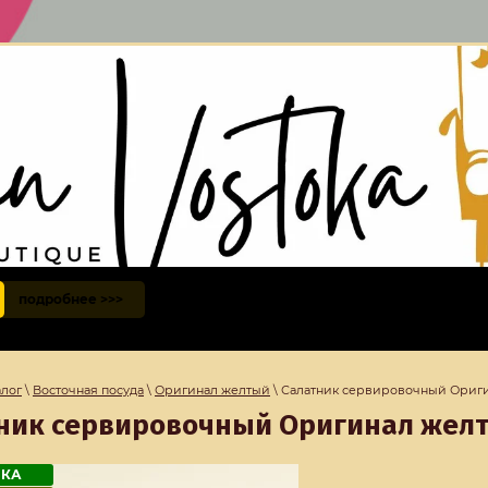
подробнее >>>
алог
\
Восточная посуда
\
Оригинал желтый
\ Салатник сервировочный Ориги
ник сервировочный Оригинал желты
НКА